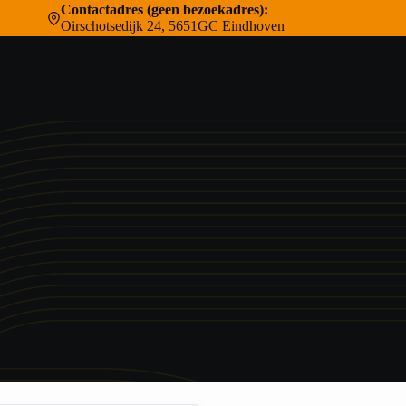
Contactadres (geen bezoekadres):
Oirschotsedijk 24, 5651GC Eindhoven