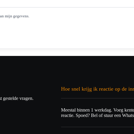
van mijn gegevens.
Hoe snel krijg ik reactie op de inr
t gestelde vragen.
Meestal binnen 1 werkdag. Voeg kenteke
reactie. Spoed? Bel of stuur een What