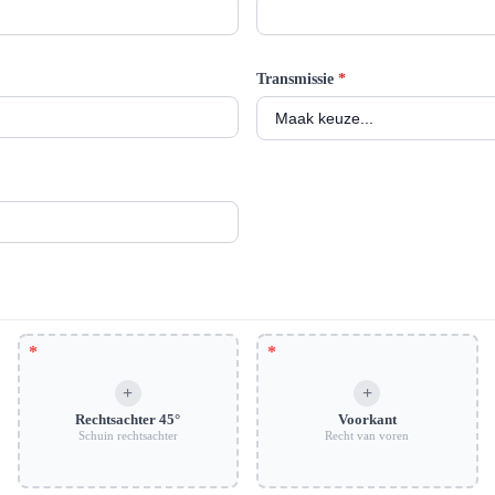
Transmissie
*
Rechtsachter 45°
Voorkant
Schuin rechtsachter
Recht van voren