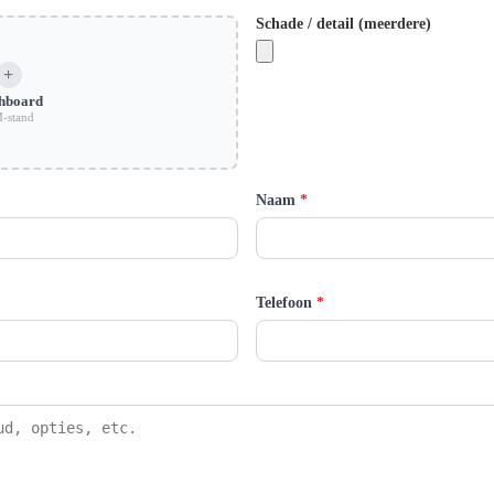
Schade / detail (meerdere)
hboard
-stand
Naam
*
Telefoon
*