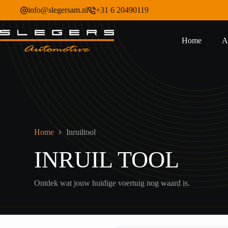
Ga
info@slegersam.nl
+31 6 20490119
naar
de
inhoud
Home
A
Home
Inruiltool
INRUIL TOOL
Ontdek wat jouw huidige voertuig nog waard is.