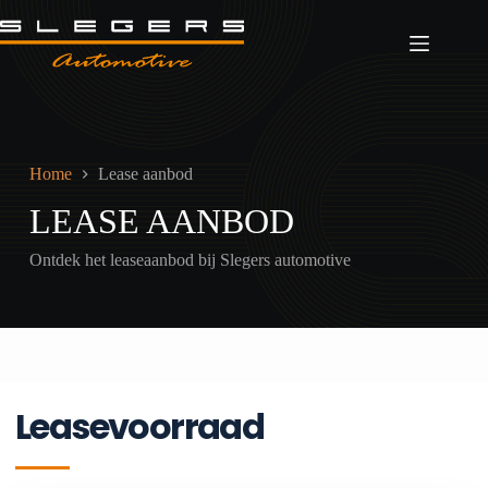
Ga
naar
de
inhoud
Home
Lease aanbod
LEASE AANBOD
Ontdek het leaseaanbod bij Slegers automotive