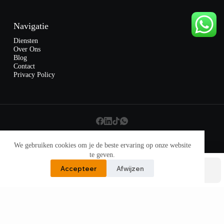
Navigatie
Diensten
Over Ons
Blog
Contact
Privacy Policy
Copyright © 2026 - Website door
R&D Creative
❤️
We gebruiken cookies om je de beste ervaring op onze website
te geven.
Accepteer
Afwijzen
Bellen
WhatsApp
Locatie
Mailen