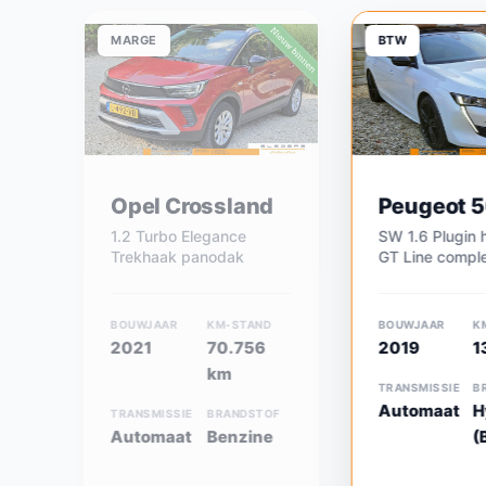
MARGE
BTW
Opel Crossland
Peugeot 
1.2 Turbo Elegance
SW 1.6 Plugin 
Trekhaak panodak
GT Line comple
BOUWJAAR
KM-STAND
BOUWJAAR
K
2021
70.756
2019
1
km
TRANSMISSIE
B
Automaat
H
TRANSMISSIE
BRANDSTOF
Automaat
Benzine
(