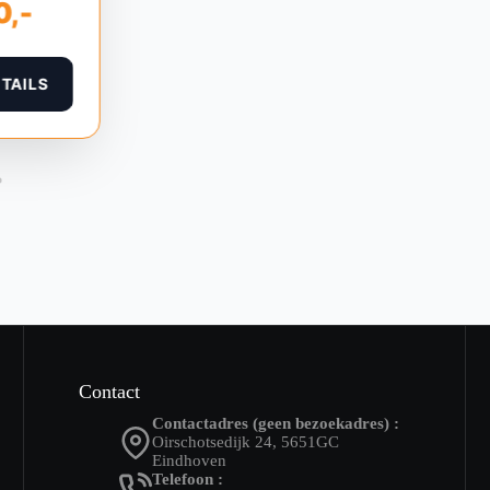
0,-
ETAILS
Contact
Contactadres (geen bezoekadres) :
Oirschotsedijk 24, 5651GC
Eindhoven
Telefoon :