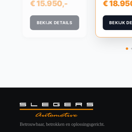
€ 15.950,-
€ 18.95
BEKIJK DETAILS
BEKIJK D
Betrouwbaar, betrokken en oplossingsgericht.