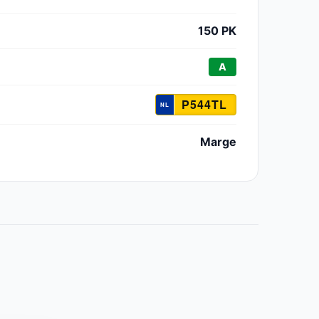
150 PK
A
P544TL
Marge