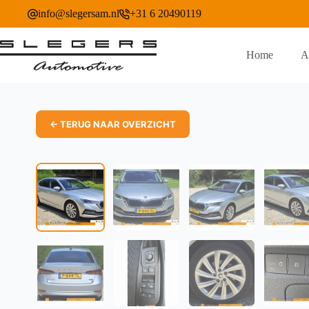
Ga
info@slegersam.nl
+31 6 20490119
naar
de
inhoud
Home
A
← TERUG NAAR OVERZICHT