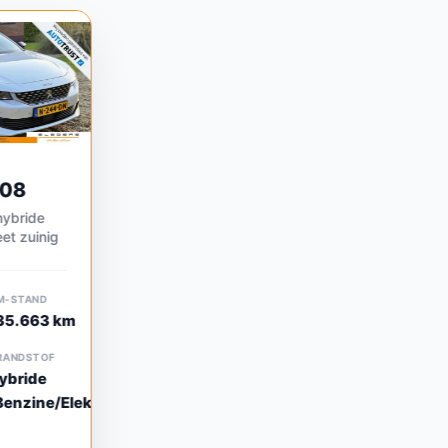
508
hybride
et zuinig
M-STAND
35.663 km
RANDSTOF
ybride
Benzine/Elektrisch)