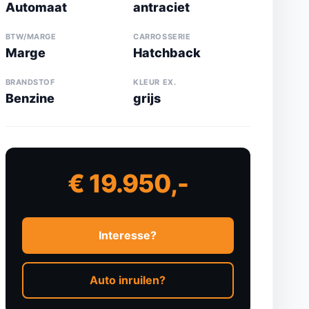
Automaat
antraciet
BTW/MARGE
CARROSSERIE
Marge
Hatchback
BRANDSTOF
KLEUR EX.
Benzine
grijs
€ 19.950,-
Interesse?
Auto inruilen?