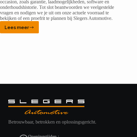
occasion, zoals garantie, laadmogelijkheden, software en
onderhoudshistorie. Tot slot beantwoorden we veelgestelde
vragen en nodigen we je uit om onze actuele voorraad te
bekijken of een proefrit te plannen bij Slegers Automotive.
Lees meer
BYD
in
Nederland:
waarom
je
dit
merk
steeds
vaker
ziet
Betrouwbaar, betrokken en oplossingsgericht.
Openingstijden :